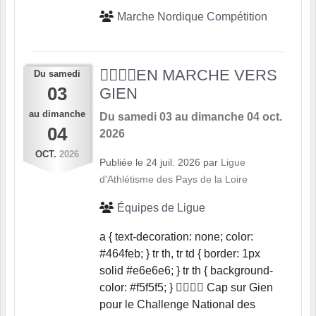
Marche Nordique Compétition
🏃‍♀️🏃‍♂️EN MARCHE VERS
Du
samedi
03
GIEN
au
dimanche
Du
samedi
03
au
dimanche
04
oct.
04
2026
OCT.
2026
Publiée le
24 juil. 2026
par
Ligue
d'Athlétisme des Pays de la Loire
Équipes de Ligue
a { text-decoration: none; color:
#464feb; } tr th, tr td { border: 1px
solid #e6e6e6; } tr th { background-
color: #f5f5f5; } 🏃‍♀️🏃‍♂️ Cap sur Gien
pour le Challenge National des