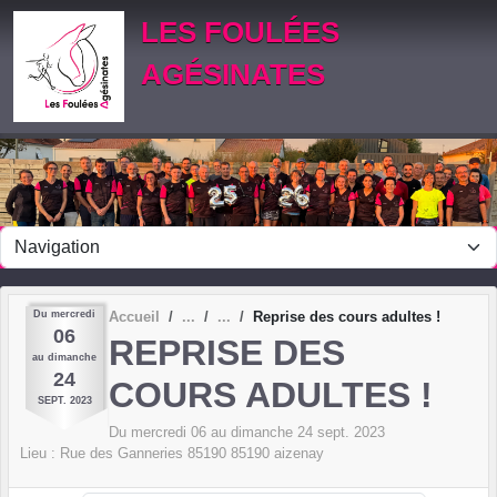
Panneau de gestion des cookies
LES FOULÉES
AGÉSINATES
Du
mercredi
Accueil
Reprise des cours adultes !
06
REPRISE DES
au
dimanche
24
COURS ADULTES !
SEPT.
2023
Du
mercredi
06
au
dimanche
24
sept.
2023
Lieu :
Rue des Ganneries 85190
85190
aizenay