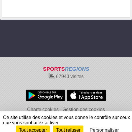
SPORTS
REGIONS
67943
visites
Charte cookies
Gestion des cookies
Informations légales
Signaler un contenu inapproprié
Ce site utilise des cookies et vous donne le contrôle sur ceux
que vous souhaitez activer
Tout accepter
Tout refuser
Personnaliser
Envie de participer ?
Connexion