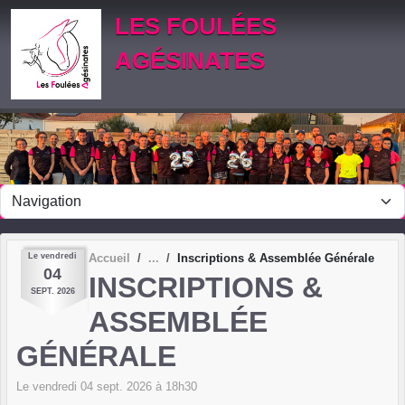
Panneau de gestion des cookies
LES FOULÉES
AGÉSINATES
Le
vendredi
Accueil
Inscriptions & Assemblée Générale
04
INSCRIPTIONS &
SEPT.
2026
ASSEMBLÉE
GÉNÉRALE
Le
vendredi
04
sept.
2026
à 18h30